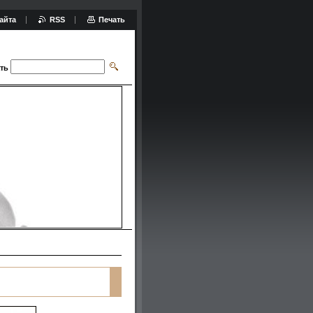
айта
RSS
Печать
ть