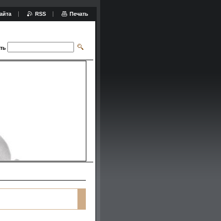
айта
RSS
Печать
ть